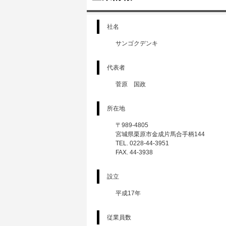
社名
サンゴクデンキ
代表者
菅原 国政
所在地
〒989-4805
宮城県栗原市金成片馬合手柄144
TEL. 0228-44-3951
FAX. 44-3938
設立
平成17年
従業員数