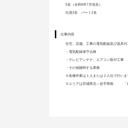
5名（令和6年7月現在）
社員3名 パート2名
仕事内容
住宅、店舗、工事の電気配線及び器具付
・電気配線保守点検
・テレビアンテナ、エアコン取付工事
・その他随時する業務
※各種作業は１人または２人位で行いま
※エリアは宮城県北～岩手県南 「