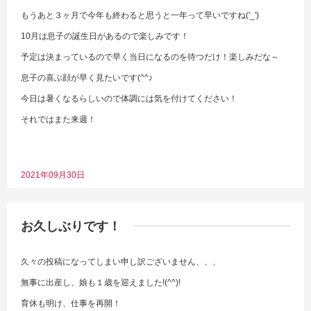
もうあと３ヶ月で今年も終わると思うと一年って早いですね('_')
10月は息子の誕生日があるので楽しみです！
予定は決まっているので早く当日になるのを待つだけ！楽しみだな～
息子の喜ぶ顔が早く見たいです(^^♪
今日は暑くなるらしいので体調には気を付けてください！
それではまた来週！
2021年09月30日
お久しぶりです！
久々の投稿になってしまい申し訳ございません、、、
無事に出産し、娘も１歳を迎えました!(^^)!
育休も明け、仕事を再開！