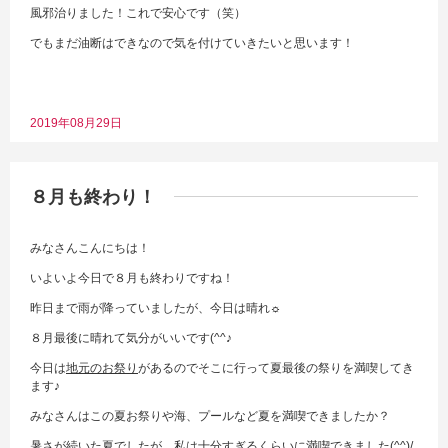
風邪治りました！これで安心です（笑）
でもまだ油断はできなので気を付けていきたいと思います！
2019年08月29日
８月も終わり！
みなさんこんにちは！
いよいよ今日で８月も終わりですね！
昨日まで雨が降っていましたが、今日は晴れ☼
８月最後に晴れて気分がいいです(^^♪
今日は
地元のお祭り
があるのでそこに行って夏最後の祭りを満喫してき
ます♪
みなさんはこの夏お祭りや海、プールなど夏を満喫できましたか？
暑さが続いた夏でしたが、私は十分すぎるくらいに満喫できました(^^)/