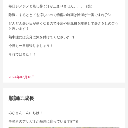
毎日ジメジメと蒸し暑く汗が止まりません、、、（笑）
除湿にするととても涼しいので梅雨の時期は除湿が一番ですね(^^♪
どんどん暑い日が多くなるので冷房や扇風機を駆使して暑さをしのごう
と思います！
熱中症には充分に気を付けてください(*_*)
今日も一日頑張りましょう！
それではまた！！
2024年07月18日
順調に成長
みなさんこんにちは！
事務所のアサガオが順調に育っています!(^^)!