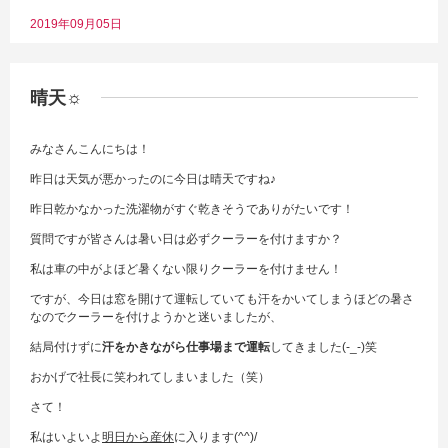
2019年09月05日
晴天☼
みなさんこんにちは！
昨日は天気が悪かったのに今日は晴天ですね♪
昨日乾かなかった洗濯物がすぐ乾きそうでありがたいです！
質問ですが皆さんは暑い日は必ずクーラーを付けますか？
私は車の中がよほど暑くない限りクーラーを付けません！
ですが、今日は窓を開けて運転していても汗をかいてしまうほどの暑さ
なのでクーラーを付けようかと迷いましたが、
結局付けずに
汗をかきながら仕事場まで運転
してきました(-_-)笑
おかげで社長に笑われてしまいました（笑）
さて！
私はいよいよ
明日から産休
に入ります(^^)/