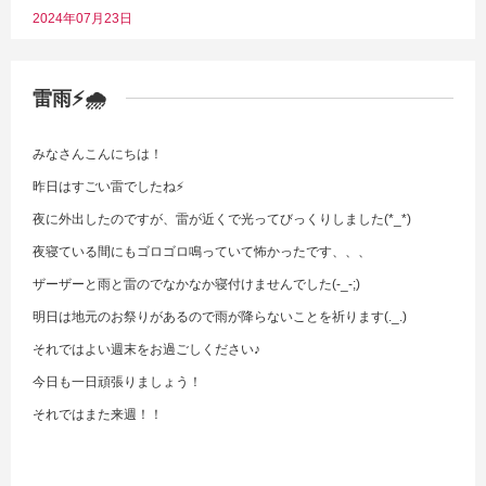
2024年07月23日
雷雨⚡🌧
みなさんこんにちは！
昨日はすごい雷でしたね⚡
夜に外出したのですが、雷が近くで光ってびっくりしました(*_*)
夜寝ている間にもゴロゴロ鳴っていて怖かったです、、、
ザーザーと雨と雷のでなかなか寝付けませんでした(-_-;)
明日は地元のお祭りがあるので雨が降らないことを祈ります(._.)
それではよい週末をお過ごしください♪
今日も一日頑張りましょう！
それではまた来週！！