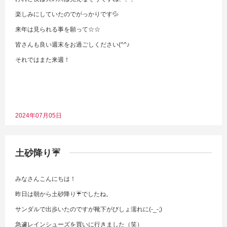
楽しみにしていたのでがっかりです💦
来年は見られる事を願って☆☆
皆さんも良い週末をお過ごしください(^^♪
それではまた来週！
2024年07月05日
土砂降り☔
みなさんこんにちは！
昨日は朝から土砂降り☔でしたね。
サンダルで出歩いたのですが靴下がびしょ濡れに(-_-;)
急遽レインシューズを買いに行きました（笑）