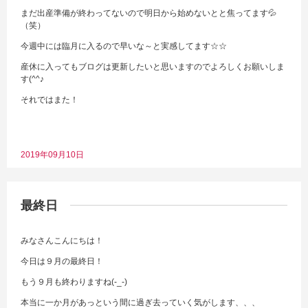
まだ出産準備が終わってないので明日から始めないとと焦ってます💦
（笑）
今週中には臨月に入るので早いな～と実感してます☆☆
産休に入ってもブログは更新したいと思いますのでよろしくお願いしま
す(^^♪
それではまた！
2019年09月10日
最終日
みなさんこんにちは！
今日は９月の最終日！
もう９月も終わりますね(-_-)
本当に一か月があっという間に過ぎ去っていく気がします、、、